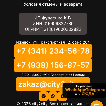
Условия отмены и возврата
ИП Фурсенко К.В.
ИНН
616606322786
ОГРНИП
318619600202822
Ижевск, ул. Транспортная 12, офис 204
+7 (341) 234-56-78
+7 (938) 156-87-57
8:00 - 23:00 МСК Бесплатно по России
zakaz@city2city.ru
Не работает
WhatsApp
Telegram
/
?
СЮДА
Пиши
!
©
2026
city2city. Все права защищены