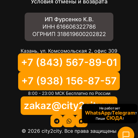
Условия отмены и возврата
ИП Фурсенко К.В.
ИНН
616606322786
ОГРНИП
318619600202822
Казань, ул. Комсомольская 2, офис 309
+7 (843) 567-89-01
+7 (938) 156-87-57
8:00 - 23:00 МСК Бесплатно по России
zakaz@city2city.ru
Не работает
WhatsApp
Telegram
/
?
СЮДА
Пиши
!
©
2026
city2city. Все права защищены