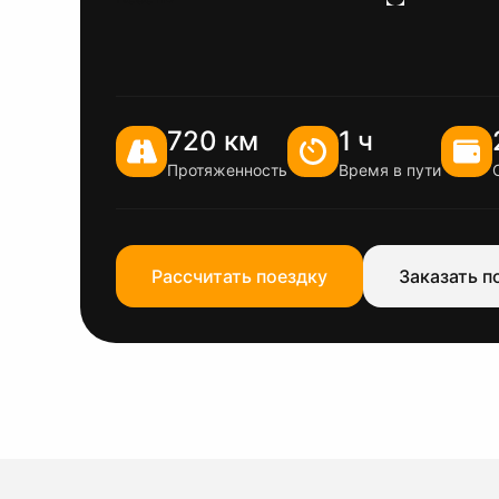
720 км
1 ч
Протяженность
Время в пути
Рассчитать поездку
Заказать п