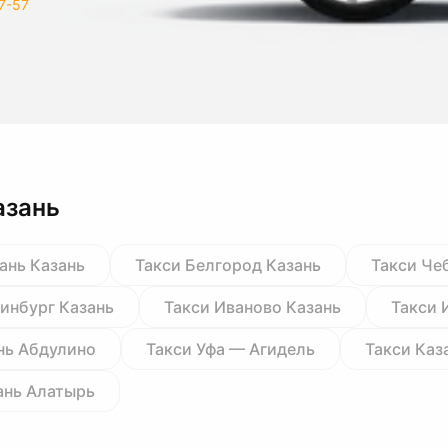
7-57
азань
ань Казань
Такси Белгород Казань
Такси Че
ринбург Казань
Такси Иваново Казань
Такси 
нь Абдулино
Такси Уфа — Агидель
Такси Каз
ань Алатырь