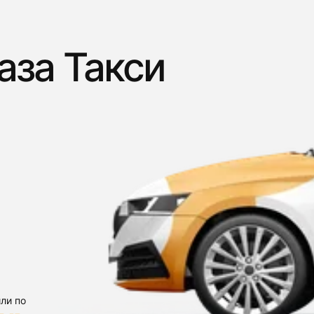
аза Такси
ли по