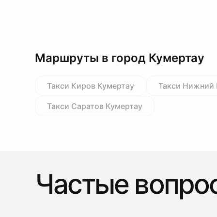
Маршруты в город Кумертау
Такси Киров Кумертау
Такси Нижний 
Такси Саратов Кумертау
Частые вопро