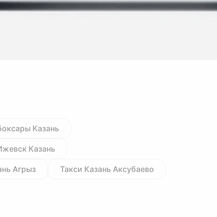
боксары Казань
Ижевск Казань
ань Агрыз
Такси Казань Аксубаево