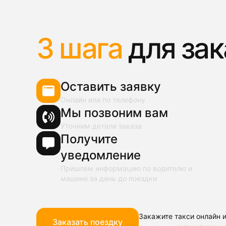
3 шага
для зак
Оставить заявку
Онлайн или по телефону
Мы позвоним вам
Уточним детали заказа
Получите
уведомление
Пришлем информацию по водителю и
машине за день до поездки
Закажите такси онлайн и
Заказать поездку