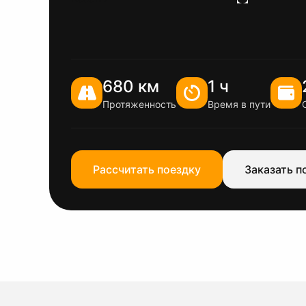
680 км
1 ч
Протяженность
Время в пути
Рассчитать поездку
Заказать п