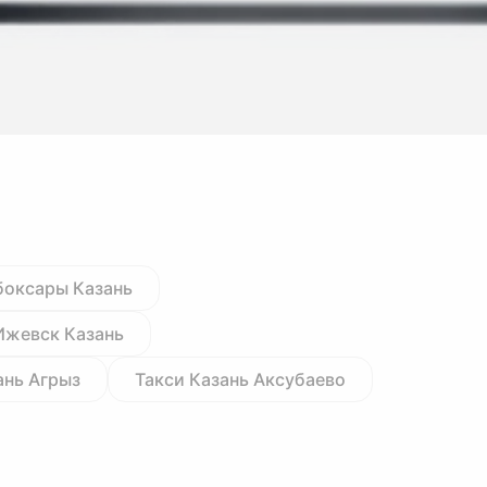
боксары Казань
Ижевск Казань
ань Агрыз
Такси Казань Аксубаево