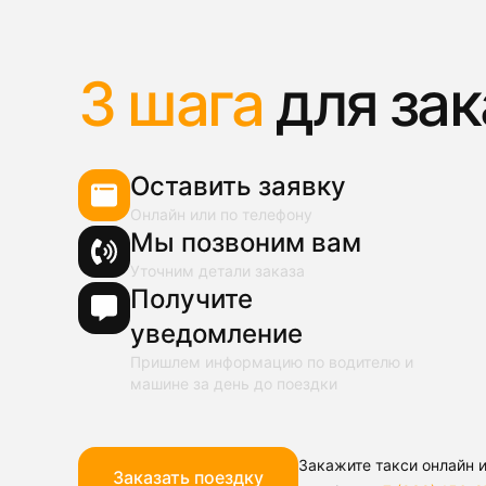
3 шага
для зак
Оставить заявку
Онлайн или по телефону
Мы позвоним вам
Уточним детали заказа
Получите
уведомление
Пришлем информацию по водителю и
машине за день до поездки
Закажите такси онлайн и
Заказать поездку