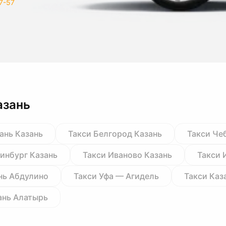
7-57
азань
ань Казань
Такси Белгород Казань
Такси Че
ринбург Казань
Такси Иваново Казань
Такси 
нь Абдулино
Такси Уфа — Агидель
Такси Каз
ань Алатырь