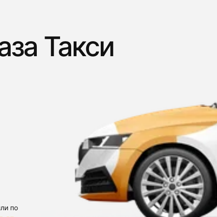
аза Такси
ли по