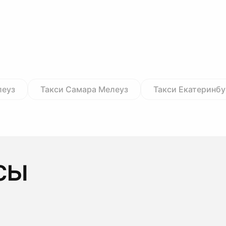
леуз
Такси Самара Мелеуз
Такси Екатеринбу
сы