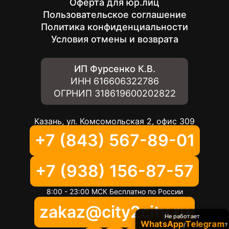
Оферта для юр.лиц
Пользовательское соглашение
Политика конфиденциальности
Условия отмены и возврата
ИП Фурсенко К.В.
ИНН
616606322786
ОГРНИП
318619600202822
Казань, ул. Комсомольская 2, офис 309
+7 (843) 567-89-01
+7 (938) 156-87-57
8:00 - 23:00 МСК Бесплатно по России
zakaz@city2city.ru
Не работает
WhatsApp
Telegram
/
?