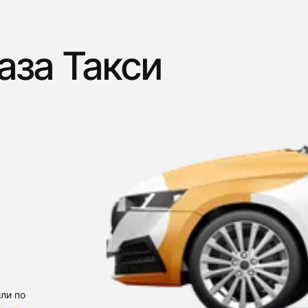
аза Такси
ли по