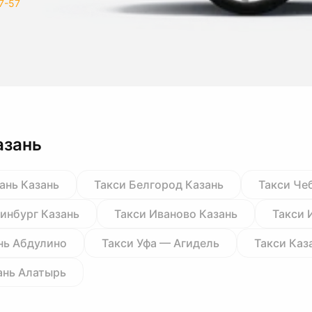
7-57
азань
ань Казань
Такси Белгород Казань
Такси Че
ринбург Казань
Такси Иваново Казань
Такси 
нь Абдулино
Такси Уфа — Агидель
Такси Каз
ань Алатырь