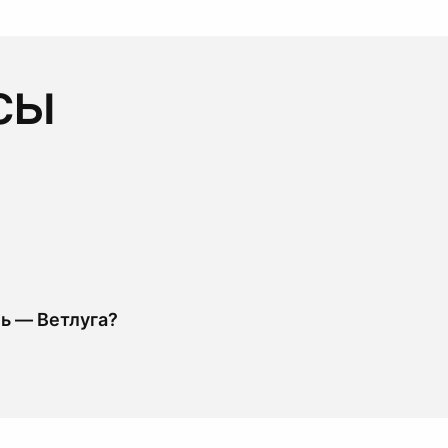
сы
ь — Ветлуга?