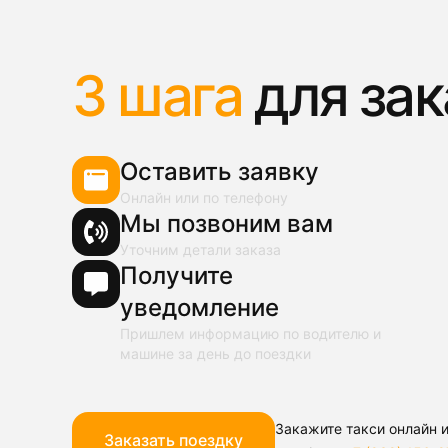
3 шага
для зак
Оставить заявку
Онлайн или по телефону
Мы позвоним вам
Уточним детали заказа
Получите
уведомление
Пришлем информацию по водителю и
машине за день до поездки
Закажите такси онлайн и
Заказать поездку