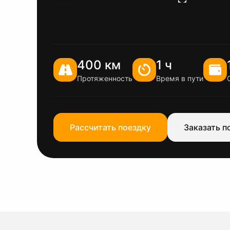
400 км
1 ч
Протяженность
Время в пути
Рассчитать поездку
Заказать п