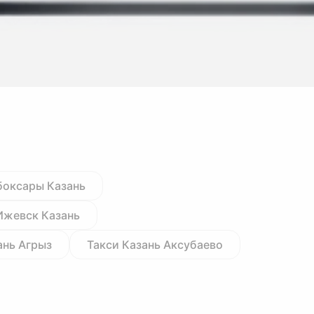
боксары Казань
Ижевск Казань
ань Агрыз
Такси Казань Аксубаево