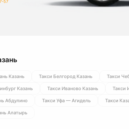
7-57
азань
ань Казань
Такси Белгород Казань
Такси Че
ринбург Казань
Такси Иваново Казань
Такси 
нь Абдулино
Такси Уфа — Агидель
Такси Каз
ань Алатырь