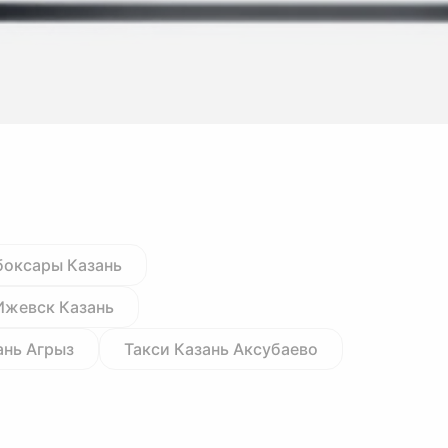
боксары Казань
Ижевск Казань
ань Агрыз
Такси Казань Аксубаево