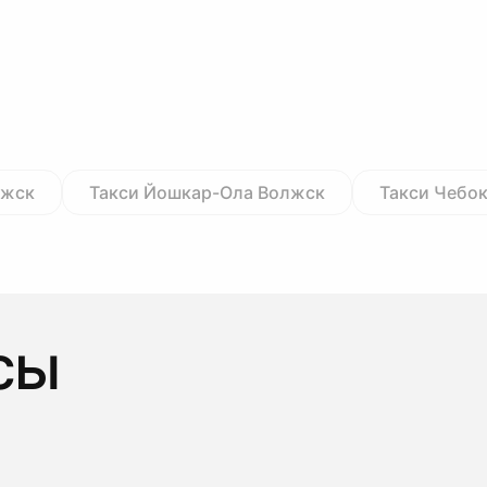
лжск
Такси Йошкар-Ола Волжск
Такси Чебо
сы