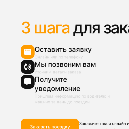
3 шага
для зак
Оставить заявку
Онлайн или по телефону
Мы позвоним вам
Уточним детали заказа
Получите
уведомление
Пришлем информацию по водителю и
машине за день до поездки
Закажите такси онлайн и
Заказать поездку