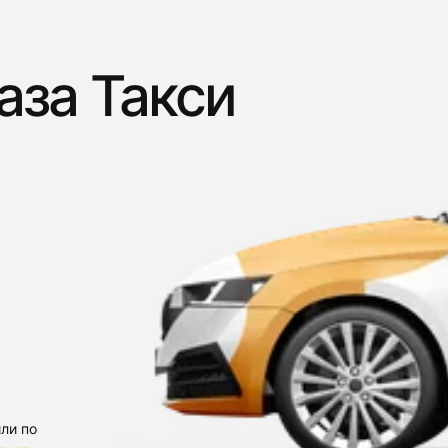
аза Такси
ли по