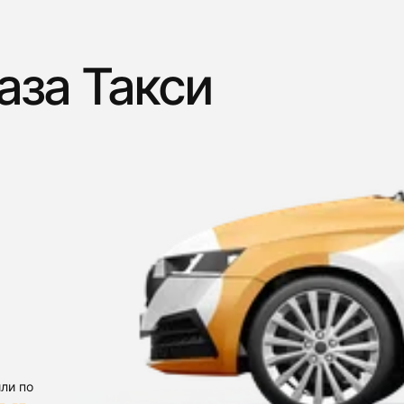
аза Такси
ли по