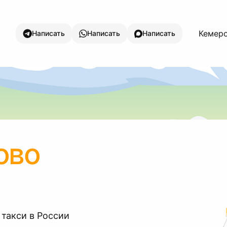
Кемеро
Написать
Написать
Написать
ово
 такси в России