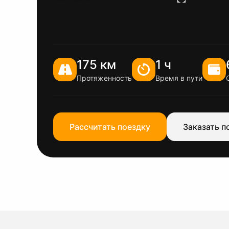
175 км
1 ч
Протяженность
Время в пути
Рассчитать поездку
Заказать п