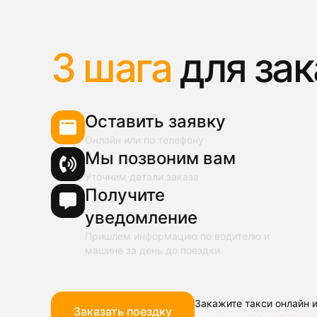
3 шага
для зак
Оставить заявку
Онлайн или по телефону
Мы позвоним вам
Уточним детали заказа
Получите
уведомление
Пришлем информацию по водителю и
машине за день до поездки
Закажите такси онлайн и
Заказать поездку