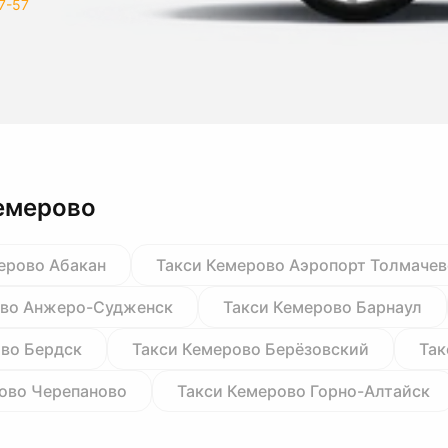
7-57
емерово
ерово Абакан
Такси Кемерово Аэропорт Толмаче
ово Анжеро-Судженск
Такси Кемерово Барнаул
ово Бердск
Такси Кемерово Берёзовский
Так
ово Черепаново
Такси Кемерово Горно-Алтайск