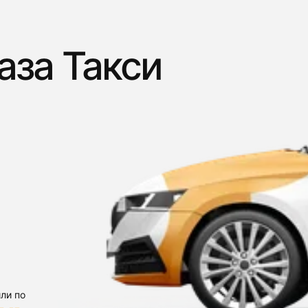
аза Такси
ли по