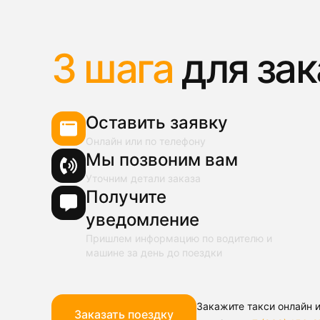
3 шага
для зак
Оставить заявку
Онлайн или по телефону
Мы позвоним вам
Уточним детали заказа
Получите
уведомление
Пришлем информацию по водителю и
машине за день до поездки
Закажите такси онлайн и
Заказать поездку