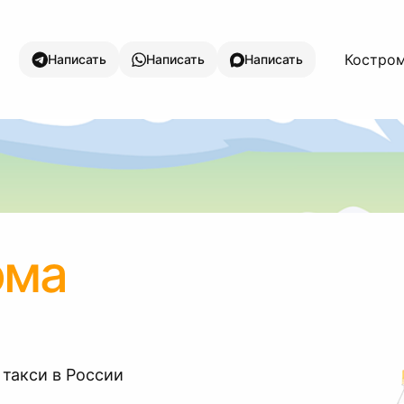
Костром
Написать
Написать
Написать
ома
 такси в России