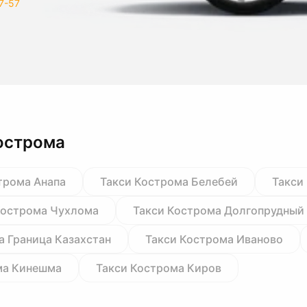
7-57
острома
трома Анапа
Такси Кострома Белебей
Такси
Кострома Чухлома
Такси Кострома Долгопрудный
а Граница Казахстан
Такси Кострома Иваново
ма Кинешма
Такси Кострома Киров