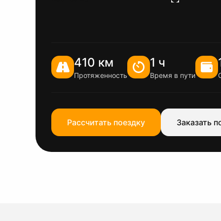
410 км
1 ч
Протяженность
Время в пути
Рассчитать поездку
Заказать п