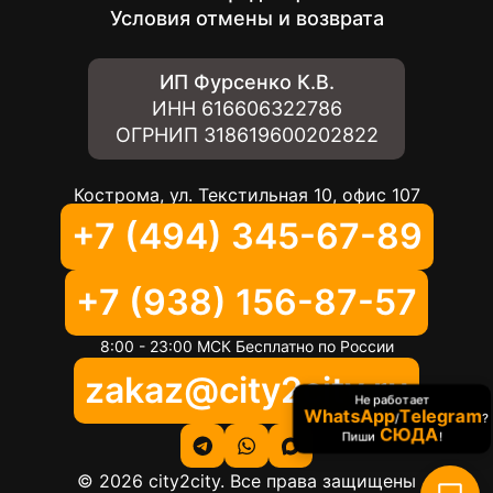
Условия отмены и возврата
ИП Фурсенко К.В.
ИНН
616606322786
ОГРНИП
318619600202822
Кострома, ул. Текстильная 10, офис 107
+7 (494) 345-67-89
+7 (938) 156-87-57
8:00 - 23:00 МСК Бесплатно по России
zakaz@city2city.ru
Не работает
WhatsApp
Telegram
/
?
СЮДА
Пиши
!
©
2026
city2city. Все права защищены