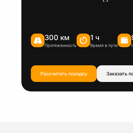
300 км
1 ч
Протяженность
Время в пути
Рассчитать поездку
Заказать п