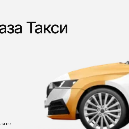
аза Такси
ли по