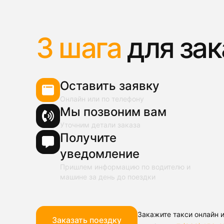
3 шага
для зак
Оставить заявку
Онлайн или по телефону
Мы позвоним вам
Уточним детали заказа
Получите
уведомление
Пришлем информацию по водителю и
машине за день до поездки
Закажите такси онлайн и
Заказать поездку