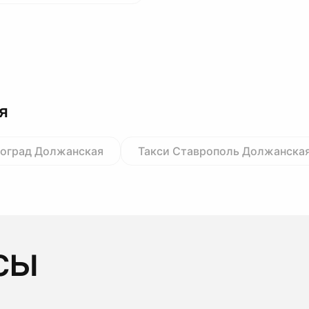
я
гоград Должанская
Такси Ставрополь Должанска
сы