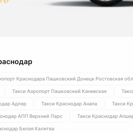
7-57
раснодар
ропорт Краснодара Пашковский Донецк Ростовская об
Такси Аэропорт Пашковский Каневская
Такс
одар Адлер
Такси Краснодар Анапа
Такси К
аснодар АПП Верхний Ларс
Такси Краснодар Апше
аснодар Белая Калитва