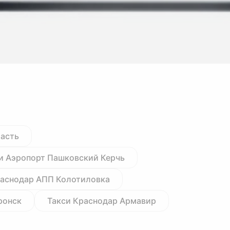
ласть
и Аэропорт Пашковский Керчь
раснодар АПП Колотиловка
ронск
Такси Краснодар Армавир