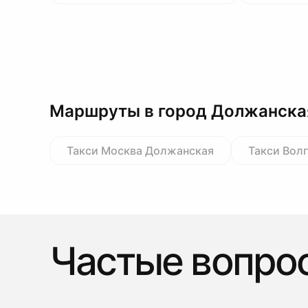
Маршруты в город Должанска
Такси Москва Должанская
Такси Вол
Частые вопро