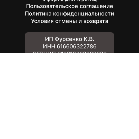
Пользовательское соглашение
Политика конфиденциальности
Условия отмены и возврата
ИП Фурсенко К.В.
ИНН
616606322786
ОГРНИП
318619600202822
Краснодар, ул. Элеваторная 13, офис 601
+7 (861) 890-12-34
+7 (938) 156-87-57
8:00 - 23:00 МСК Бесплатно по России
zakaz@city2city.ru