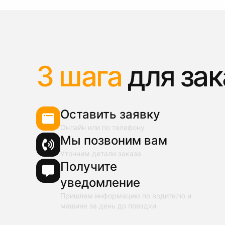
3 шага
для зак
Оставить заявку
Онлайн или по телефону
Мы позвоним вам
Уточним детали заказа
Получите
уведомление
Пришлем информацию по водителю и
машине за день до поездки