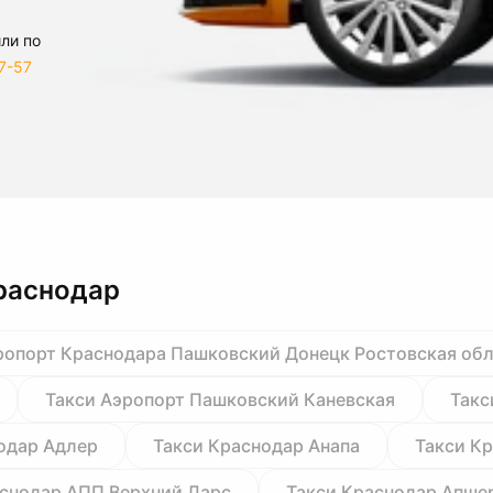
ли по
7-57
раснодар
ропорт Краснодара Пашковский Донецк Ростовская об
Такси Аэропорт Пашковский Каневская
Такс
одар Адлер
Такси Краснодар Анапа
Такси К
аснодар АПП Верхний Ларс
Такси Краснодар Апше