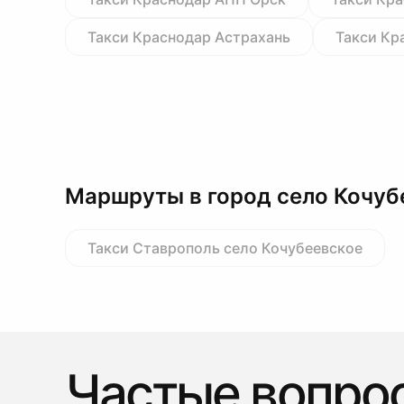
Такси Краснодар Астрахань
Такси Кр
Маршруты в город село Кочуб
Такси Ставрополь село Кочубеевское
Частые вопро