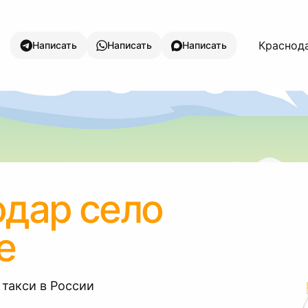
Краснода
Написать
Написать
Написать
дар село
е
 такси в России