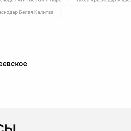
аснодар Белая Калитва
еевское
сы