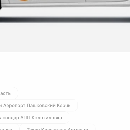
ласть
и Аэропорт Пашковский Керчь
раснодар АПП Колотиловка
ронск
Такси Краснодар Армавир