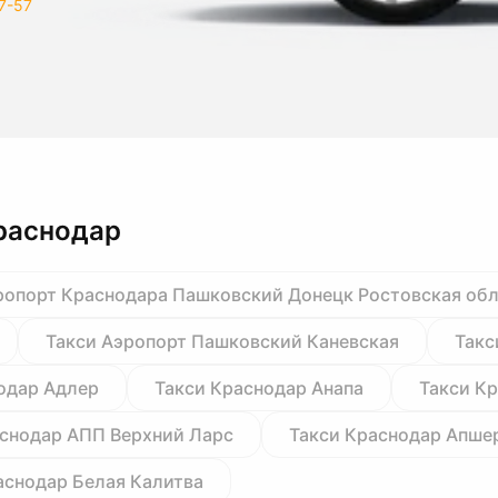
7-57
раснодар
ропорт Краснодара Пашковский Донецк Ростовская об
Такси Аэропорт Пашковский Каневская
Такс
одар Адлер
Такси Краснодар Анапа
Такси К
аснодар АПП Верхний Ларс
Такси Краснодар Апше
аснодар Белая Калитва