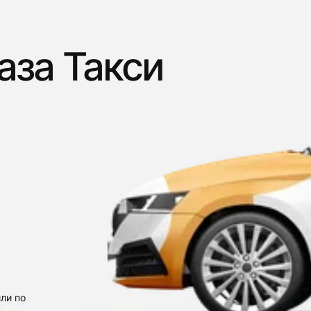
аза Такси
ли по