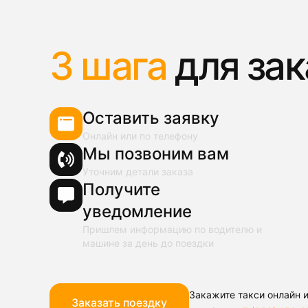
3 шага
для зак
Оставить заявку
Онлайн или по телефону
Мы позвоним вам
Уточним детали заказа
Получите
уведомление
Пришлем информацию по водителю и
машине за день до поездки
Закажите такси онлайн и
Заказать поездку