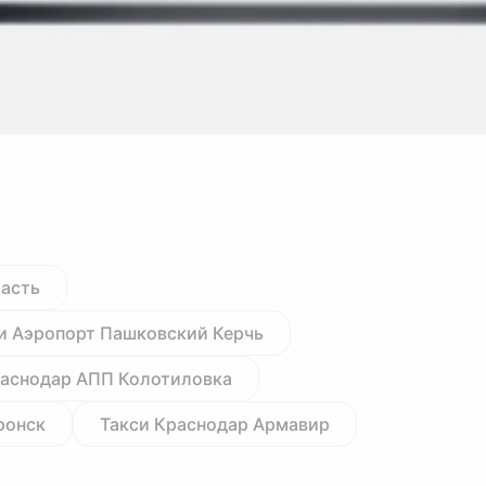
ласть
и Аэропорт Пашковский Керчь
раснодар АПП Колотиловка
ронск
Такси Краснодар Армавир