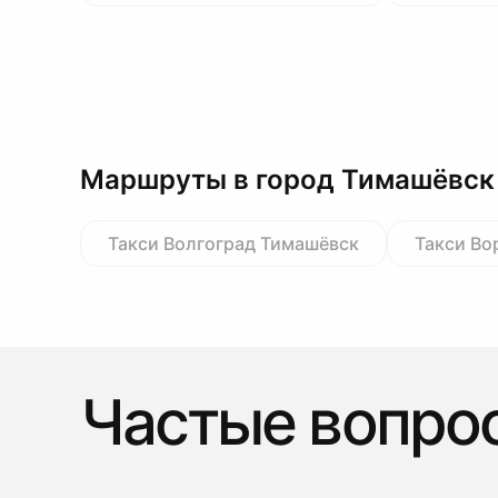
Маршруты в город Тимашёвск
Такси Волгоград Тимашёвск
Такси Во
Частые вопро