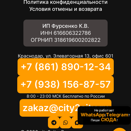
Политика конфиденциальности
Условия отмены и возврата
ИП Фурсенко К.В.
ИНН
616606322786
ОГРНИП
318619600202822
Краснодар, ул. Элеваторная 13, офис 601
+7 (861) 890-12-34
+7 (938) 156-87-57
8:00 - 23:00 МСК Бесплатно по России
zakaz@city2city.ru
Не работает
WhatsApp
Telegram
/
?
СЮДА
Пиши
!