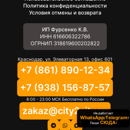
Политика конфиденциальности
Условия отмены и возврата
ИП Фурсенко К.В.
ИНН
616606322786
ОГРНИП
318619600202822
Краснодар, ул. Элеваторная 13, офис 601
+7 (861) 890-12-34
+7 (938) 156-87-57
8:00 - 23:00 МСК Бесплатно по России
zakaz@city2city.ru
Не работает
WhatsApp
Telegram
/
?
СЮДА
Пиши
!