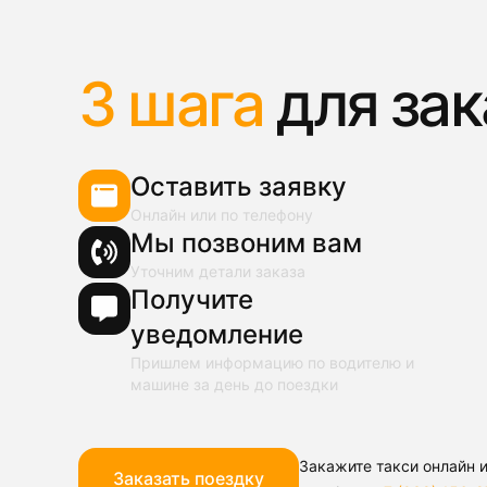
3 шага
для зак
Оставить заявку
Онлайн или по телефону
Мы позвоним вам
Уточним детали заказа
Получите
уведомление
Пришлем информацию по водителю и
машине за день до поездки
Закажите такси онлайн и
Заказать поездку