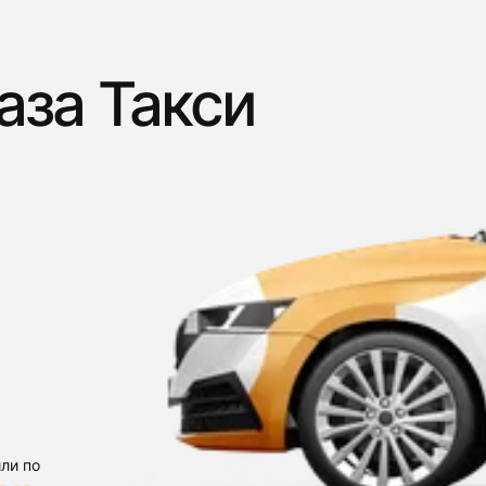
аза Такси
ли по