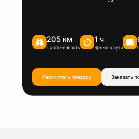
205 км
1 ч
Протяженность
Время в пути
Рассчитать поездку
Заказать п