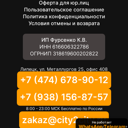
Оферта для юр.лиц
Пользовательское соглашение
Политика конфиденциальности
Условия отмены и возврата
ИП Фурсенко К.В.
ИНН
616606322786
ОГРНИП
318619600202822
Липецк, ул. Металлургов 25, офис 408
+7 (474) 678-90-12
+7 (938) 156-87-57
8:00 - 23:00 МСК Бесплатно по России
zakaz@city2city.ru
Не работает
WhatsApp
Telegram
/
?