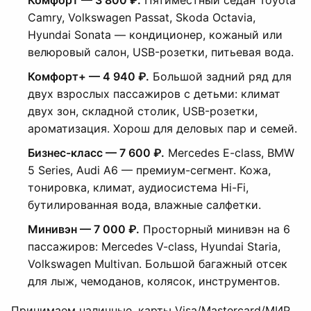
Комфорт — 3 800 ₽.
Пятиместный седан Toyota
Camry, Volkswagen Passat, Skoda Octavia,
Hyundai Sonata — кондиционер, кожаный или
велюровый салон, USB-розетки, питьевая вода.
Комфорт+ — 4 940 ₽.
Большой задний ряд для
двух взрослых пассажиров с детьми: климат
двух зон, складной столик, USB-розетки,
ароматизация. Хорош для деловых пар и семей.
Бизнес-класс — 7 600 ₽.
Mercedes E-class, BMW
5 Series, Audi A6 — премиум-сегмент. Кожа,
тонировка, климат, аудиосистема Hi-Fi,
бутилированная вода, влажные салфетки.
Минивэн — 7 000 ₽.
Просторный минивэн на 6
пассажиров: Mercedes V-class, Hyundai Staria,
Volkswagen Multivan. Большой багажный отсек
для лыж, чемоданов, колясок, инструментов.
Принимаем наличные, карты Visa/Mastercard/МИР,