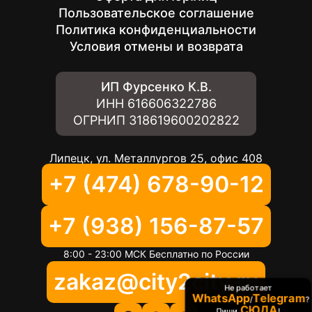
Пользовательское соглашение
Политика конфиденциальности
Условия отмены и возврата
ИП Фурсенко К.В.
ИНН
616606322786
ОГРНИП
318619600202822
Липецк, ул. Металлургов 25, офис 408
+7 (474) 678-90-12
+7 (938) 156-87-57
8:00 - 23:00 МСК Бесплатно по России
zakaz@city2city.ru
Не работает
WhatsApp
Telegram
/
?
СЮДА
Пиши
!