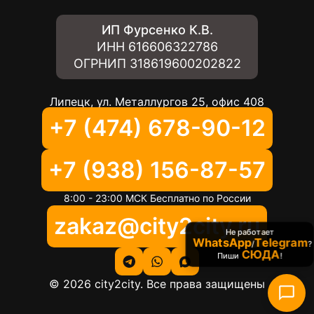
ИП Фурсенко К.В.
ИНН
616606322786
ОГРНИП
318619600202822
Липецк, ул. Металлургов 25, офис 408
+7 (474) 678-90-12
+7 (938) 156-87-57
8:00 - 23:00 МСК Бесплатно по России
zakaz@city2city.ru
Не работает
WhatsApp
Telegram
/
?
СЮДА
Пиши
!
©
2026
city2city. Все права защищены