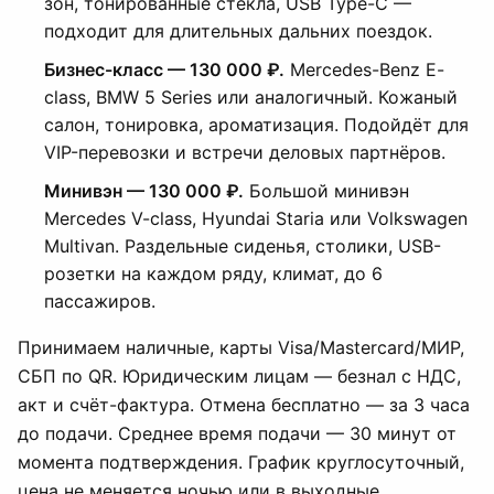
зон, тонированные стёкла, USB Type-C —
подходит для длительных дальних поездок.
Бизнес-класс — 130 000 ₽.
Mercedes-Benz E-
class, BMW 5 Series или аналогичный. Кожаный
салон, тонировка, ароматизация. Подойдёт для
VIP-перевозки и встречи деловых партнёров.
Минивэн — 130 000 ₽.
Большой минивэн
Mercedes V-class, Hyundai Staria или Volkswagen
Multivan. Раздельные сиденья, столики, USB-
розетки на каждом ряду, климат, до 6
пассажиров.
Принимаем наличные, карты Visa/Mastercard/МИР,
СБП по QR. Юридическим лицам — безнал с НДС,
акт и счёт-фактура. Отмена бесплатно — за 3 часа
до подачи. Среднее время подачи — 30 минут от
момента подтверждения. График круглосуточный,
цена не меняется ночью или в выходные.