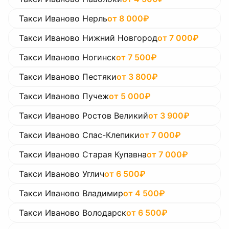
Такси Иваново Нерль
от
8 000
₽
Такси Иваново Нижний Новгород
от
7 000
₽
Такси Иваново Ногинск
от
7 500
₽
Такси Иваново Пестяки
от
3 800
₽
Такси Иваново Пучеж
от
5 000
₽
Такси Иваново Ростов Великий
от
3 900
₽
Такси Иваново Спас-Клепики
от
7 000
₽
Такси Иваново Старая Купавна
от
7 000
₽
Такси Иваново Углич
от
6 500
₽
Такси Иваново Владимир
от
4 500
₽
Такси Иваново Володарск
от
6 500
₽