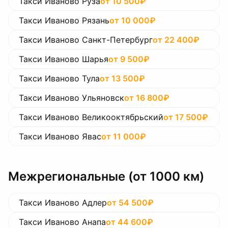
Такси Иваново Руза
от
10 500
₽
Такси Иваново Рязань
от
10 000
₽
Такси Иваново Санкт-Петербург
от
22 400
₽
Такси Иваново Шарья
от
9 500
₽
Такси Иваново Тула
от
13 500
₽
Такси Иваново Ульяновск
от
16 800
₽
Такси Иваново Великооктябрьский
от
17 500
₽
Такси Иваново Явас
от
11 000
₽
Межрегиональные (от 1000 км)
Такси Иваново Адлер
от
54 500
₽
Такси Иваново Анапа
от
44 600
₽