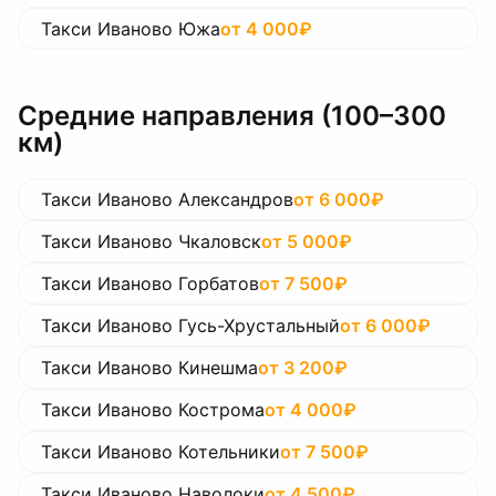
Такси Иваново Южа
от
4 000
₽
Средние направления (100–300
км)
Такси Иваново Александров
от
6 000
₽
Такси Иваново Чкаловск
от
5 000
₽
Такси Иваново Горбатов
от
7 500
₽
Такси Иваново Гусь-Хрустальный
от
6 000
₽
Такси Иваново Кинешма
от
3 200
₽
Такси Иваново Кострома
от
4 000
₽
Такси Иваново Котельники
от
7 500
₽
Такси Иваново Наволоки
от
4 500
₽