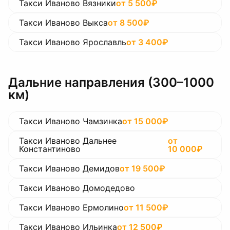
Такси Иваново Вязники
от
5 500
₽
Такси Иваново Выкса
от
8 500
₽
Такси Иваново Ярославль
от
3 400
₽
Дальние направления (300–1000
км)
Такси Иваново Чамзинка
от
15 000
₽
Такси Иваново Дальнее
от
Константиново
10 000
₽
Такси Иваново Демидов
от
19 500
₽
Такси Иваново Домодедово
Такси Иваново Ермолино
от
11 500
₽
Такси Иваново Ильинка
от
12 500
₽