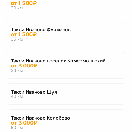
от
1 500
₽
30
км
Такси Иваново Фурманов
от
1 500
₽
35
км
Такси Иваново посёлок Комсомольский
от
3 000
₽
36
км
Такси Иваново Шуя
40
км
Такси Иваново Колобово
от
3 000
₽
50
км