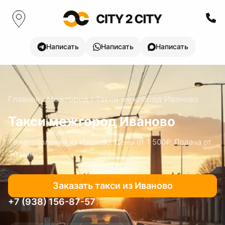
Написать
Написать
Написать
Главная
/
Межгород
/
Такси межгород
Иваново
Такси межгород
Иваново
79
направлений
из Иваново
. Цены
от 1 500₽
. Подача от
30 минут.
Заказать такси
из Иваново
+7 (938) 156-87-57