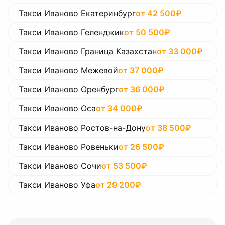
Такси Иваново Екатеринбург
от
42 500
₽
Такси Иваново Геленджик
от
50 500
₽
Такси Иваново Граница Казахстан
от
33 000
₽
Такси Иваново Межевой
от
37 000
₽
Такси Иваново Оренбург
от
36 000
₽
Такси Иваново Оса
от
34 000
₽
Такси Иваново Ростов-на-Дону
от
38 500
₽
Такси Иваново Ровеньки
от
26 500
₽
Такси Иваново Сочи
от
53 500
₽
Такси Иваново Уфа
от
29 200
₽