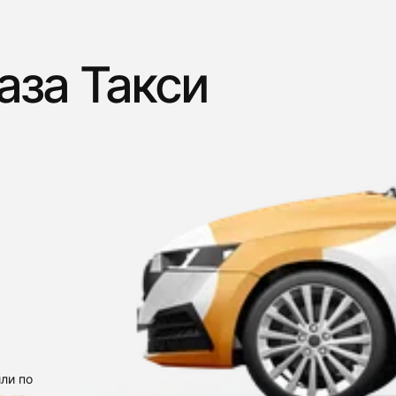
аза Такси
ли по