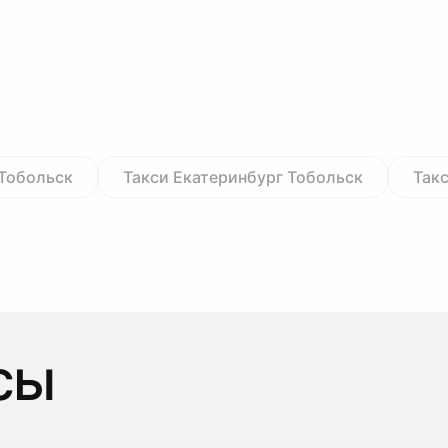
 Тобольск
Такси Екатеринбург Тобольск
Так
сы