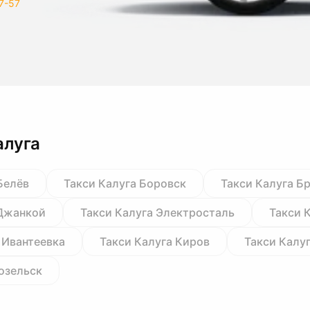
7-57
алуга
Белёв
Такси Калуга Боровск
Такси Калуга Б
 Джанкой
Такси Калуга Электросталь
Такси 
 Ивантеевка
Такси Калуга Киров
Такси Калу
озельск