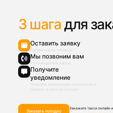
3 шага
для зак
Оставить заявку
Онлайн или по телефону
Мы позвоним вам
Уточним детали заказа
Получите
уведомление
Пришлем информацию по водителю и
машине за день до поездки
Закажите такси онлайн и
Заказать поездку