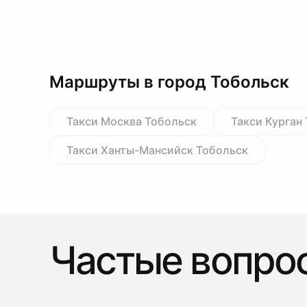
Маршруты в город Тобольск
Такси Москва Тобольск
Такси Курган
Такси Ханты-Мансийск Тобольск
Частые вопро