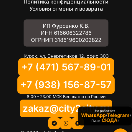
Политика конфиденциальности
Условия отмены и возврата
ИП Фурсенко К.В.
ИНН
616606322786
ОГРНИП
318619600202822
Курск, ул. Энергетиков 12, офис 303
+7 (471) 567-89-01
+7 (938) 156-87-57
8:00 - 23:00 МСК Бесплатно по России
zakaz@city2city.ru
Не работает
WhatsApp
Telegram
/
?
СЮДА
Пиши
!