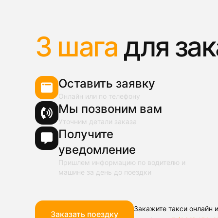
3 шага
для зак
Оставить заявку
Онлайн или по телефону
Мы позвоним вам
Уточним детали заказа
Получите
уведомление
Пришлем информацию по водителю и
машине за день до поездки
Закажите такси онлайн и
Заказать поездку