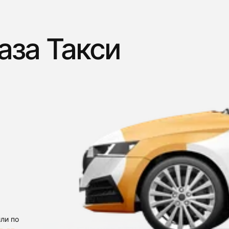
аза Такси
ли по