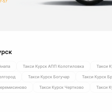
7-57
урск
Анапа
Такси Курск АПП Колотиловка
Такси 
елгород
Такси Курск Богучар
Такси Курск Б
Черемисиново
Такси Курск Чертково
Такси 