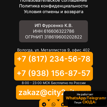
Пользовательское соглашение
Политика конфиденциальности
Условия отмены и возврата
ИП Фурсенко К.В.
ИНН
616606322786
ОГРНИП
318619600202822
Вологда, ул. Металлистов 9, офис 402
+7 (817) 234-56-78
+7 (938) 156-87-57
8:00 - 23:00 МСК Бесплатно по России
zakaz@city2city.ru
Не работает
WhatsApp
Telegram
/
?
СЮДА
Пиши
!