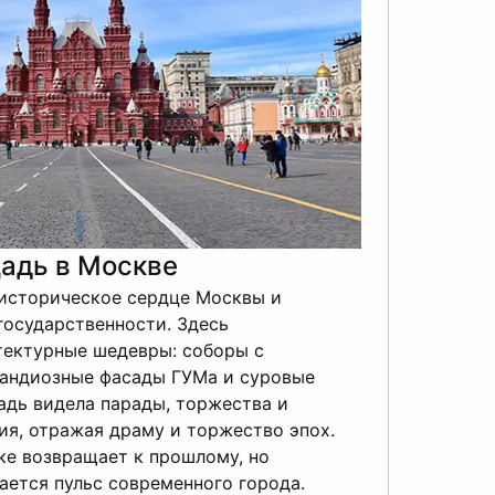
адь в Москве
историческое сердце Москвы и
М
государственности. Здесь
р
тектурные шедевры: соборы с
с
рандиозные фасады ГУМа и суровые
а
адь видела парады, торжества и
В
ия, отражая драму и торжество эпох.
О
ке возвращает к прошлому, но
в
ется пульс современного города.
г