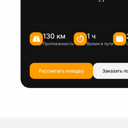
130 км
1 ч
Протяженность
Время в пути
Рассчитать поездку
Заказать п