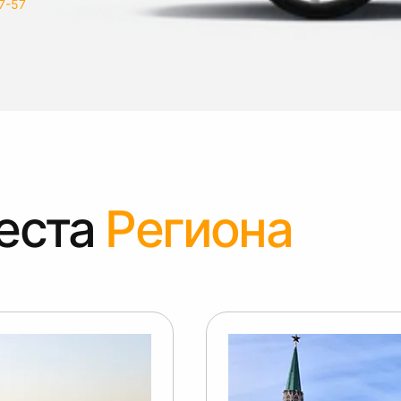
7-57
еста
Региона