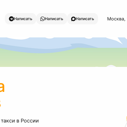
Москва,
Написать
Написать
Написать
а
в
 такси в России