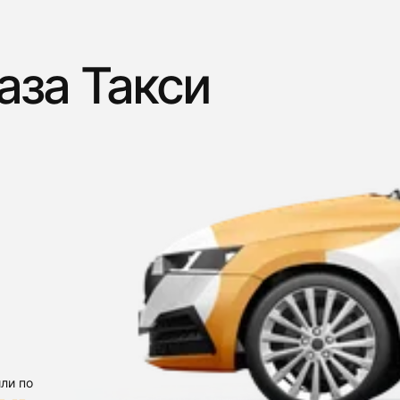
аза Такси
ли по