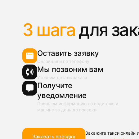
3 шага
для зак
Оставить заявку
Онлайн или по телефону
Мы позвоним вам
Уточним детали заказа
Получите
уведомление
Пришлем информацию по водителю и
машине за день до поездки
Закажите такси онлайн и
Заказать поездку