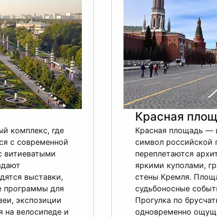
Красная площ
й комплекс, где
Красная площадь — 
ся с современной
символ российской 
с витиеватыми
переплетаются архи
здают
яркими куполами, г
дятся выставки,
стены Кремля. Площ
е программы для
судьбоносные событ
зеи, экспозиции
Прогулка по брусчат
я на велосипеде и
одновременно ощуща