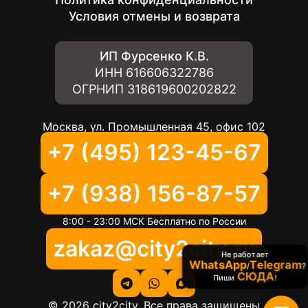
Условия отмены и возврата
ИП Фурсенко К.В.
ИНН
616606322786
ОГРНИП
318619600202822
Москва, ул. Промышленная 45, офис 102
+7 (495) 123-45-67
+7 (938) 156-87-57
8:00 - 23:00 МСК Бесплатно по России
zakaz@city2city.ru
Не работает
WhatsApp
Telegram
/
?
СЮДА
Пиши
!
©
2026
city2city. Все права защищены