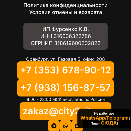
Политика конфиденциальности
Условия отмены и возврата
ИП Фурсенко К.В.
ИНН
616606322786
ОГРНИП
318619600202822
Оренбург, ул. Газовая 5, офис 208
+7 (353) 678-90-12
+7 (938) 156-87-57
8:00 - 23:00 МСК Бесплатно по России
zakaz@city2city.ru
Не работает
WhatsApp
Telegram
/
?
СЮДА
Пиши
!