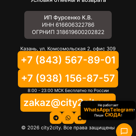
ИП Фурсенко К.В.
ИНН
616606322786
ОГРНИП
318619600202822
Казань, ул. Комсомольская 2, офис 309
+7 (843) 567-89-01
+7 (938) 156-87-57
8:00 - 23:00 МСК Бесплатно по России
zakaz@city2city.ru
Не работает
WhatsApp
Telegram
/
?
СЮДА
Пиши
!
©
2026
city2city. Все права защищены