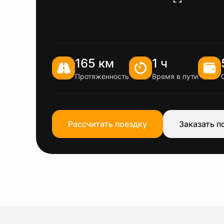
165 км
1 ч
Протяженность
Время в пути
Рассчитать поездку
Заказать п