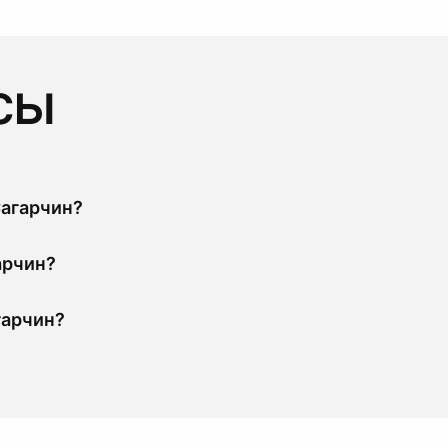
сы
Сагарчин?
арчин?
гарчин?