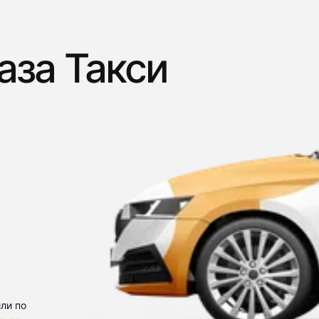
аза Такси
ли по