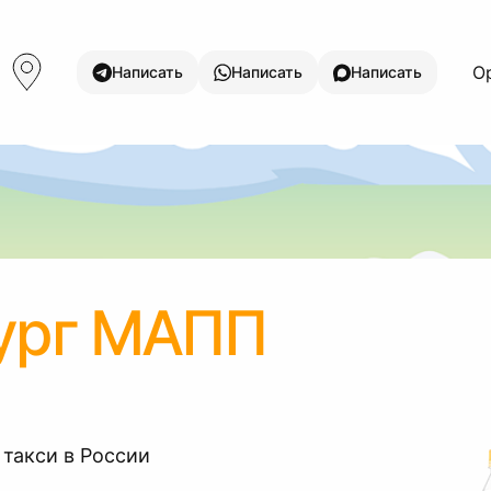
Ор
Написать
Написать
Написать
ург МАПП
 такси в России