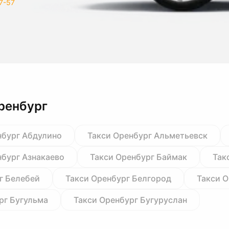
7-57
ренбург
нбург Абдулино
Такси Оренбург Альметьевск
нбург Азнакаево
Такси Оренбург Баймак
Так
г Белебей
Такси Оренбург Белгород
Такси 
рг Бугульма
Такси Оренбург Бугуруслан