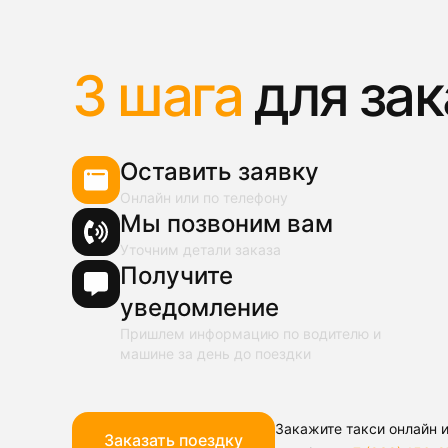
3 шага
для зак
Оставить заявку
Онлайн или по телефону
Мы позвоним вам
Уточним детали заказа
Получите
уведомление
Пришлем информацию по водителю и
машине за день до поездки
Закажите такси онлайн и
Заказать поездку