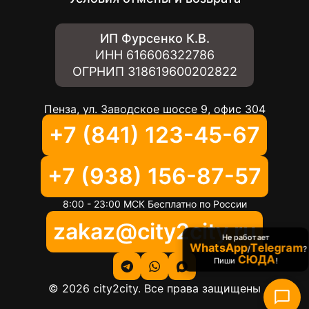
ИП Фурсенко К.В.
ИНН
616606322786
ОГРНИП
318619600202822
Пенза, ул. Заводское шоссе 9, офис 304
+7 (841) 123-45-67
+7 (938) 156-87-57
8:00 - 23:00 МСК Бесплатно по России
zakaz@city2city.ru
Не работает
WhatsApp
Telegram
/
?
СЮДА
Пиши
!
©
2026
city2city. Все права защищены