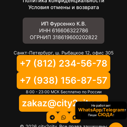
Политика конфиденциальности
Условия отмены и возврата
ИП Фурсенко К.В.
ИНН
616606322786
ОГРНИП
318619600202822
Санкт-Петербург, ш. Рыбацкое 12, офис 305
+7 (812) 234-56-78
+7 (938) 156-87-57
8:00 - 23:00 МСК Бесплатно по России
zakaz@city2city.ru
Не работает
WhatsApp
Telegram
/
?
СЮДА
Пиши
!
©
2026
city2city. Все права защищены