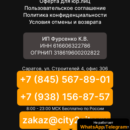
Оферта для юр.лиц
Пользовательское соглашение
Политика конфиденциальности
Условия отмены и возврата
ИП Фурсенко К.В.
ИНН
616606322786
ОГРНИП
318619600202822
Саратов, ул. Строителей 4, офис 306
+7 (845) 567-89-01
+7 (938) 156-87-57
8:00 - 23:00 МСК Бесплатно по России
zakaz@city2city.ru
Не работает
WhatsApp
Telegram
/
?