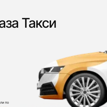
аза Такси
ли по