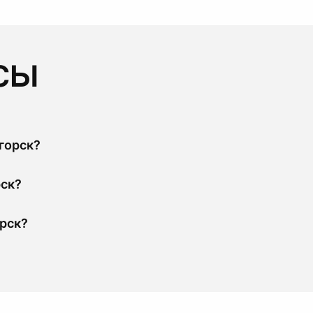
сы
горск?
рск?
орск?