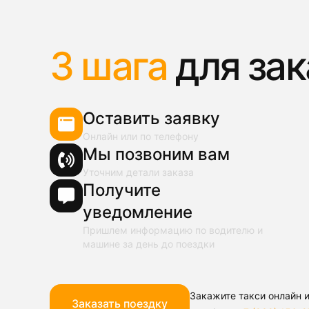
3 шага
для зак
Оставить заявку
Онлайн или по телефону
Мы позвоним вам
Уточним детали заказа
Получите
уведомление
Пришлем информацию по водителю и
машине за день до поездки
Закажите такси онлайн и
Заказать поездку