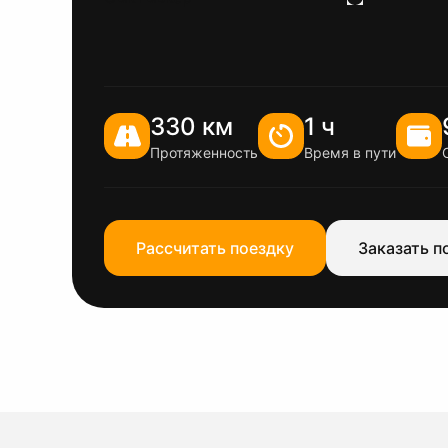
330 км
1 ч
Протяженность
Время в пути
Рассчитать поездку
Заказать п