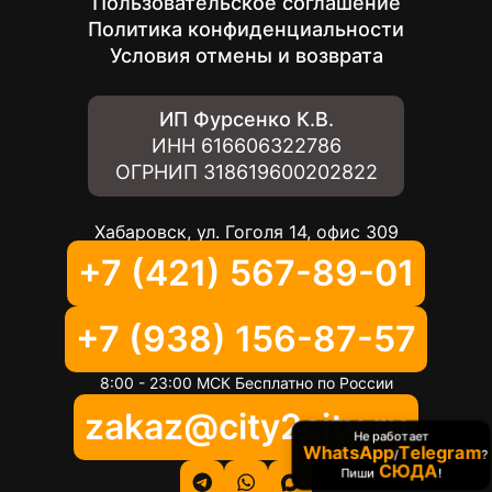
Пользовательское соглашение
Политика конфиденциальности
Условия отмены и возврата
ИП Фурсенко К.В.
ИНН
616606322786
ОГРНИП
318619600202822
Хабаровск, ул. Гоголя 14, офис 309
+7 (421) 567-89-01
+7 (938) 156-87-57
8:00 - 23:00 МСК Бесплатно по России
zakaz@city2city.ru
Не работает
WhatsApp
Telegram
/
?
СЮДА
Пиши
!