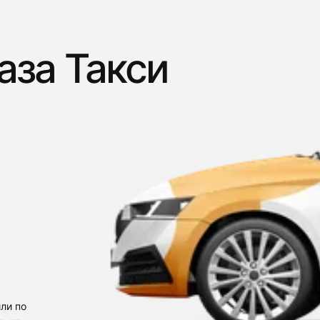
аза Такси
ли по