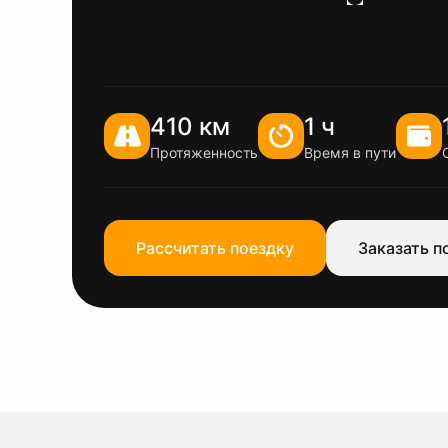
410 км
1 ч
Протяженность
Время в пути
Рассчитать поездку
Заказать п