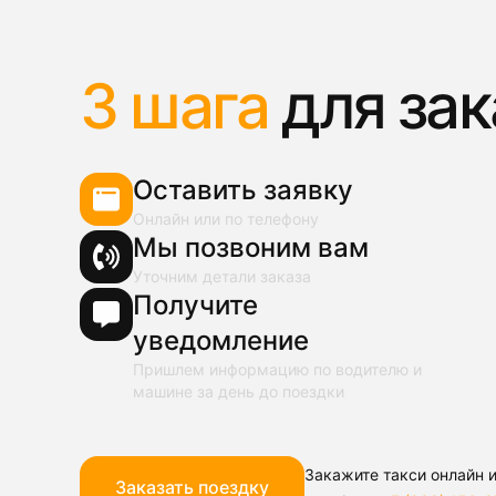
3 шага
для зак
Оставить заявку
Онлайн или по телефону
Мы позвоним вам
Уточним детали заказа
Получите
уведомление
Пришлем информацию по водителю и
машине за день до поездки
Закажите такси онлайн и
Заказать поездку