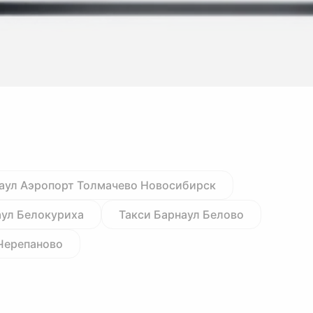
аул Аэропорт Толмачево Новосибирск
аул Белокуриха
Такси Барнаул Белово
Черепаново