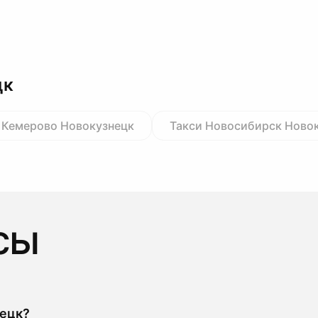
цк
 Кемерово Новокузнецк
Такси Новосибирск Ново
сы
нецк?