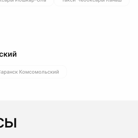
ский
Саранск Комсомольский
сы