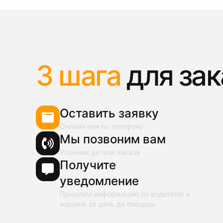
3 шага
для зак
Оставить заявку
Онлайн или по телефону
Мы позвоним вам
Уточним детали заказа
Получите
уведомление
Пришлем информацию по водителю и
машине за день до поездки