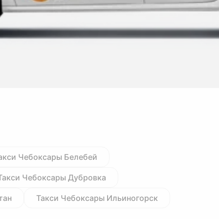
акси Чебоксары Белебей
Такси Чебоксары Дубровка
тан
Такси Чебоксары Ильиногорск