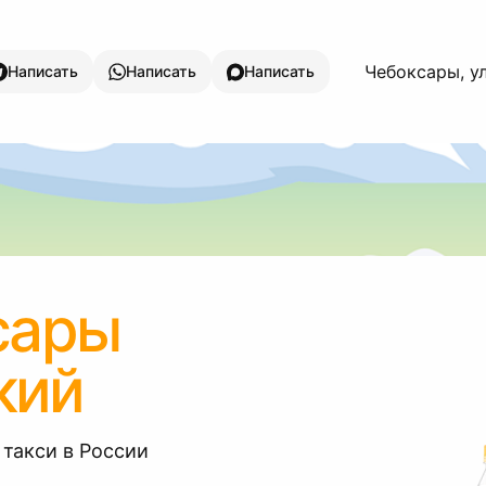
Чебоксары, у
Написать
Написать
Написать
сары
кий
 такси в России