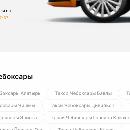
ли по
7-57
Чебоксары
ебоксары Алатырь
Такси Чебоксары Бавлы
Т
боксары Чишмы
Такси Чебоксары Цивильск
боксары Элиста
Такси Чебоксары Граница Казахс
ксары Йошкар-Ола
Такси Чебоксары Канаш