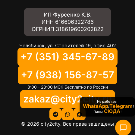
ИП Фурсенко К.В.
ИНН
616606322786
ОГРНИП
318619600202822
Челябинск, ул. Строителей 19, офис 402
+7 (351) 345-67-89
+7 (938) 156-87-57
8:00 - 23:00 МСК Бесплатно по России
zakaz@city2city.ru
Не работает
WhatsApp
Telegram
/
?
СЮДА
Пиши
!
©
2026
city2city. Все права защищены