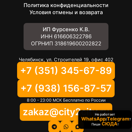
Политика конфиденциальности
Условия отмены и возврата
ИП Фурсенко К.В.
ИНН
616606322786
ОГРНИП
318619600202822
Челябинск, ул. Строителей 19, офис 402
+7 (351) 345-67-89
+7 (938) 156-87-57
8:00 - 23:00 МСК Бесплатно по России
zakaz@city2city.ru
Не работает
WhatsApp
Telegram
/
?
СЮДА
Пиши
!