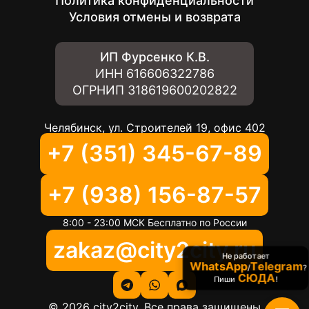
Политика конфиденциальности
Условия отмены и возврата
ИП Фурсенко К.В.
ИНН
616606322786
ОГРНИП
318619600202822
Челябинск, ул. Строителей 19, офис 402
+7 (351) 345-67-89
+7 (938) 156-87-57
8:00 - 23:00 МСК Бесплатно по России
zakaz@city2city.ru
Не работает
WhatsApp
Telegram
/
?
СЮДА
Пиши
!
©
2026
city2city. Все права защищены