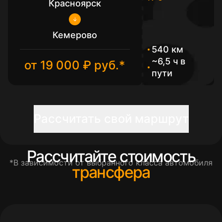
Красноярск
Кемерово
540 км
~6,5 ч в
от 19 000 ₽ руб.*
пути
Рассчитать свой маршрут
Рассчитайте стоимость
*В зависимости от выбранного класса автомобиля
трансфера