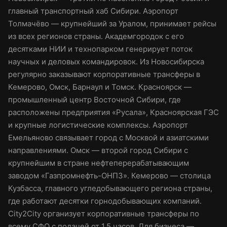
главный транспортный хаб Сибири. Аэропорт
Толмачёво — крупнейший за Уралом, принимает рейсы
из всех регионов страны. Академгородок с его
десятками НИИ и технопарком генерирует поток
научных и деловых командировок. Из Новосибирска
регулярно заказывают корпоративные трансферы в
Кемерово, Омск, Барнаул и Томск. Красноярск —
промышленный центр Восточной Сибири, где
расположены предприятия «Русала», Красноярская ГЭС
и крупные логистические комплексы. Аэропорт
Емельяново связывает город с Москвой и азиатскими
направлениями. Омск — второй город Сибири с
крупнейшим в стране нефтеперерабатывающим
заводом «Газпромнефть-ОНПЗ». Кемерово — столица
Кузбасса, главного угледобывающего региона страны,
где работают десятки горнодобывающих компаний.
City2City организует корпоративные трансферы по
всему СФО с подачей от 1,5 часов. Для бизнеса —