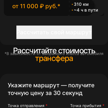
310 км
от 11 000 ₽ руб.*
~4 ч в пути
Рассчитать свой маршрут
Рассчитайте стоимость
*В зависимости от выбранного класса автомобиля
трансфера
Укажите маршрут — получите
точную цену за 30 секунд
Точка отправления
*
Точка прибытия
*