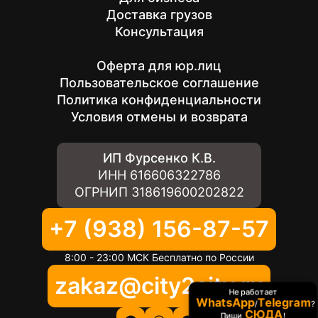
Доставка грузов
Консультация
Оферта для юр.лиц
Пользовательское соглашение
Политика конфиденциальности
Условия отмены и возврата
ИП Фурсенко К.В.
ИНН
616606322786
ОГРНИП
318619600202822
+7 (938) 156-87-57
8:00 - 23:00 МСК Бесплатно по России
zakaz@city2city.ru
Не работает
WhatsApp
Telegram
/
?
СЮДА
Пиши
!