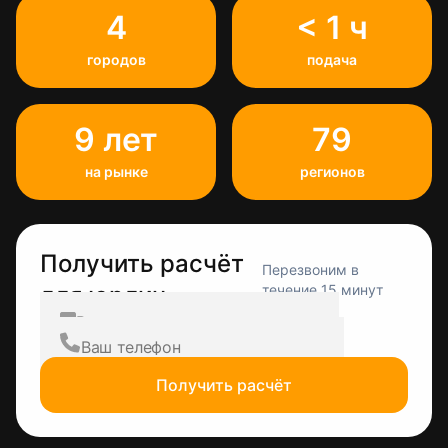
4
< 1 ч
городов
подача
9 лет
79
на рынке
регионов
Получить расчёт
Перезвоним в
для юрлиц
течение 15 минут
Получить расчёт