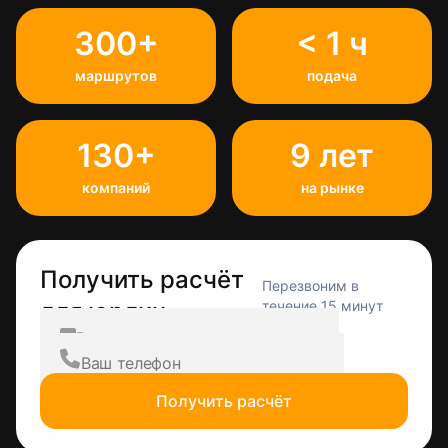
300+
< 1 ч
маршрутов
подача
130+
9 лет
компаний
на рынке
Получить расчёт
Перезвоним в
для юрлиц
течение 15 минут
Получить расчёт