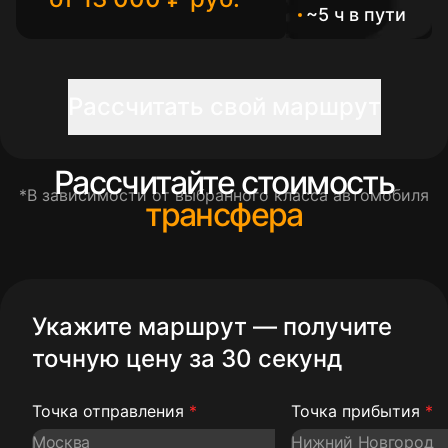
~5 ч в пути
Рассчитать свой маршрут
Рассчитайте стоимость
*В зависимости от выбранного класса автомобиля
трансфера
Укажите маршрут — получите
точную цену за 30 секунд
Точка отправления
*
Точка прибытия
*