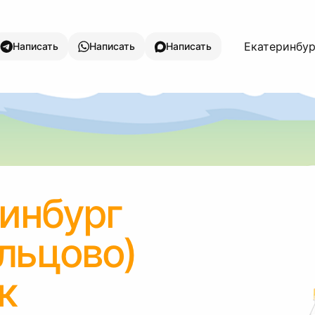
Екатеринбург
Написать
Написать
Написать
инбург
льцово)
к