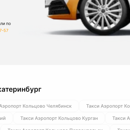
ли по
7-57
катеринбург
 Аэропорт Кольцово Челябинск
Такси Аэропорт К
кий
Такси Аэропорт Кольцово Курган
Такси 