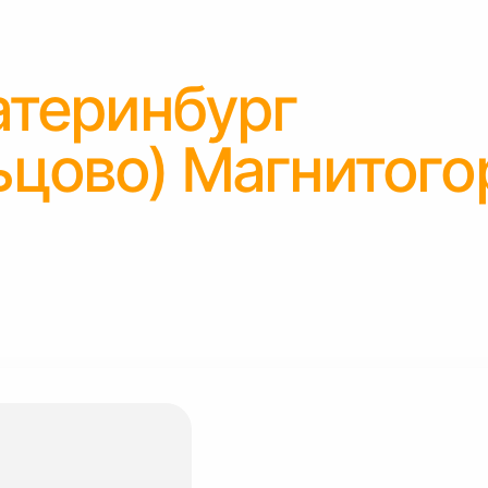
атеринбург
ьцово) Магнитого