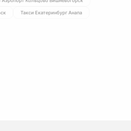
и Аэропорт Кольцово Вишневогорск
вск
Такси Екатеринбург Анапа