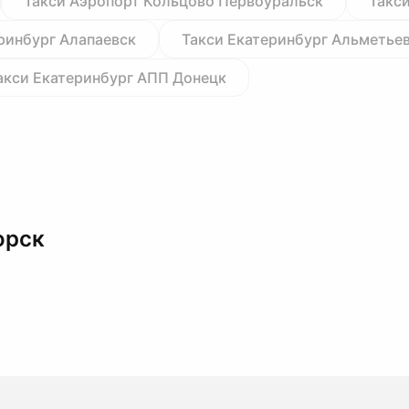
Такси Аэропорт Кольцово Первоуральск
Такс
ринбург Алапаевск
Такси Екатеринбург Альметье
акси Екатеринбург АПП Донецк
орск