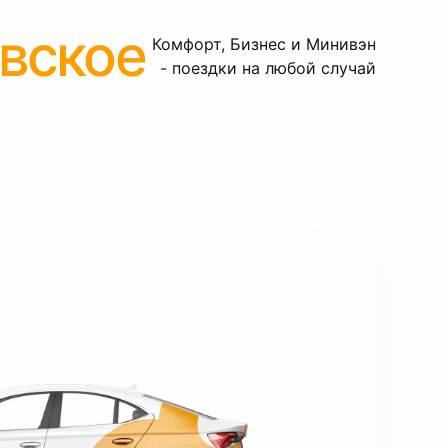
вское
Комфорт, Бизнес и Минивэн
- поездки на любой случай