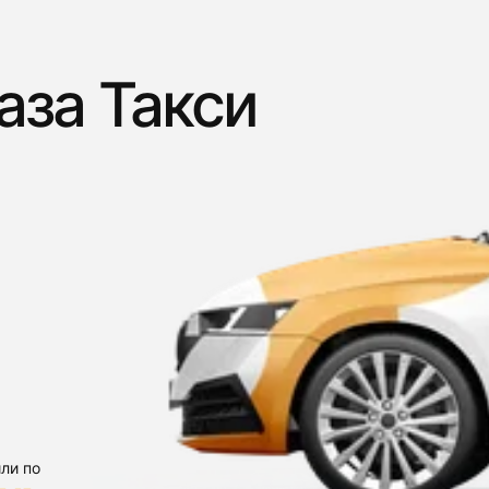
аза Такси
ли по