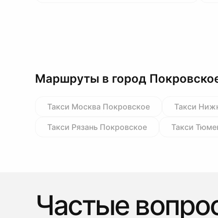
Маршруты в город Покровско
Такси Москва Покровское
Такси Ниж
Такси Рязань Покровское
Такси Тюме
Частые вопро