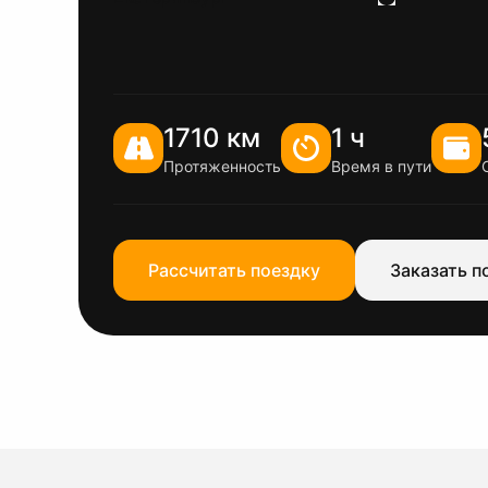
1710 км
1 ч
Протяженность
Время в пути
Рассчитать поездку
Заказать п