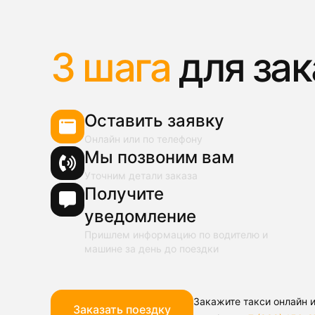
3 шага
для зак
Оставить заявку
Онлайн или по телефону
Мы позвоним вам
Уточним детали заказа
Получите
уведомление
Пришлем информацию по водителю и
машине за день до поездки
Закажите такси онлайн и
Заказать поездку