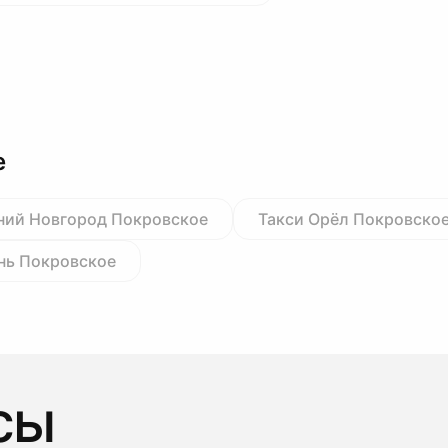
е
ний Новгород Покровское
Такси Орёл Покровско
нь Покровское
сы