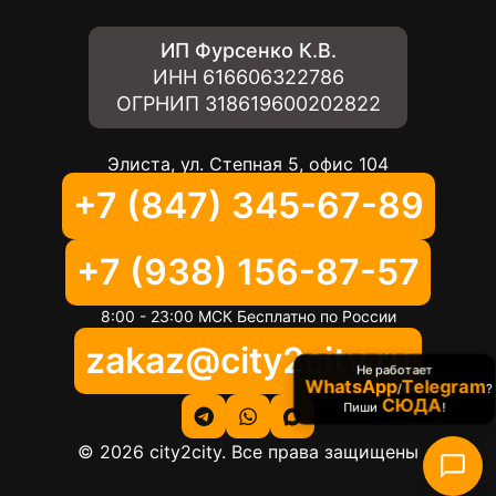
ИП Фурсенко К.В.
ИНН
616606322786
ОГРНИП
318619600202822
Элиста, ул. Степная 5, офис 104
+7 (847) 345-67-89
+7 (938) 156-87-57
8:00 - 23:00 МСК Бесплатно по России
zakaz@city2city.ru
Не работает
WhatsApp
Telegram
/
?
СЮДА
Пиши
!
©
2026
city2city. Все права защищены