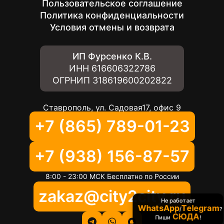
Пользовательское соглашение
Политика конфиденциальности
Условия отмены и возврата
ИП Фурсенко К.В.
ИНН
616606322786
ОГРНИП
318619600202822
Ставрополь, ул. Садовая17, офис 9
+7 (865) 789-01-23
+7 (938) 156-87-57
8:00 - 23:00 МСК Бесплатно по России
zakaz@city2city.ru
Не работает
WhatsApp
Telegram
/
?
СЮДА
Пиши
!