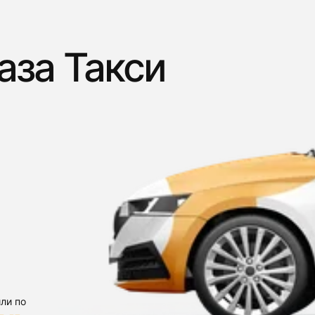
аза Такси
ли по