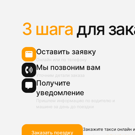
3 шага
для зак
Оставить заявку
Онлайн или по телефону
Мы позвоним вам
Уточним детали заказа
Получите
уведомление
Пришлем информацию по водителю и
машине за день до поездки
Закажите такси онлайн и
Заказать поездку