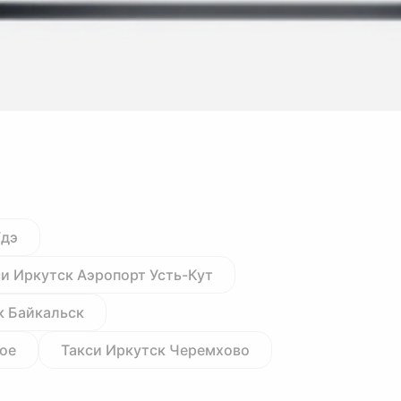
Удэ
си Иркутск Аэропорт Усть-Кут
к Байкальск
ое
Такси Иркутск Черемхово