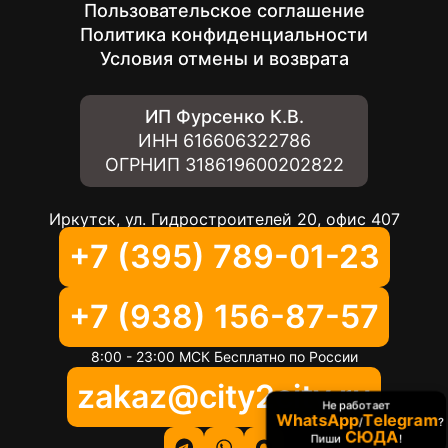
Пользовательское соглашение
Политика конфиденциальности
Условия отмены и возврата
ИП Фурсенко К.В.
ИНН
616606322786
ОГРНИП
318619600202822
Иркутск, ул. Гидростроителей 20, офис 407
+7 (395) 789-01-23
+7 (938) 156-87-57
8:00 - 23:00 МСК Бесплатно по России
zakaz@city2city.ru
Не работает
WhatsApp
Telegram
/
?
СЮДА
Пиши
!